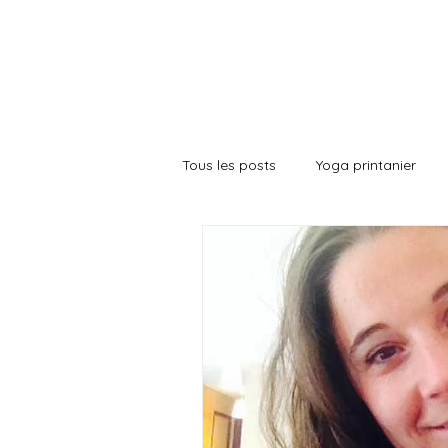
yoga des saiso
Tous les posts
Yoga printanier
Coherence Cardiaque
Alime