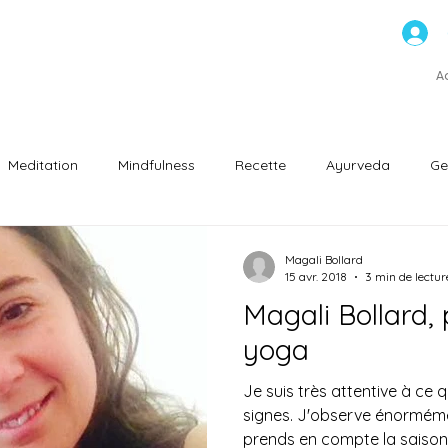
ns
A
Meditation
Mindfulness
Recette
Ayurveda
Ge
ntation saine
Magali Bollard
15 avr. 2018
3 min de lectur
Magali Bollard,
yoga
Je suis très attentive à ce qui
signes. J'observe énorméme
prends en compte la saison,