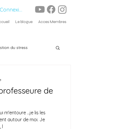
Connexion
ccueil
Le blogue
Acces Membres
stion du stress
e
 professeure de
 m'entoure ...je lis les
nt autour de moi. Je
 l