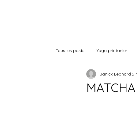
yoga des saiso
Tous les posts
Yoga printanier
Janick Leonard
5 
Coherence Cardiaque
Alime
MATCHA 