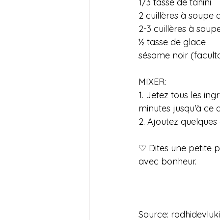
1/3 tasse de tahini
2 cuillères à soupe
2-3 cuillères à soup
½ tasse de glace
sésame noir (faculta
MIXER:
1. Jetez tous les i
minutes jusqu'à ce q
2. Ajoutez quelques
♡ Dites une petite p
avec bonheur.
Source: radhidevluk