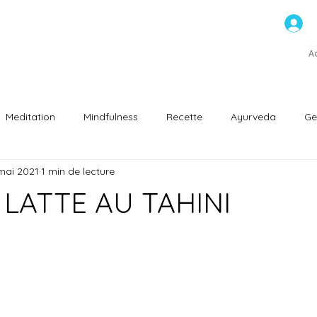
ns
A
Meditation
Mindfulness
Recette
Ayurveda
Ge
mai 2021
1 min de lecture
ntation saine
LATTE AU TAHINI