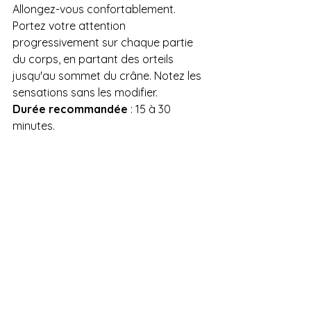
Allongez-vous confortablement. 
Portez votre attention 
progressivement sur chaque partie 
du corps, en partant des orteils 
jusqu'au sommet du crâne. Notez les 
sensations sans les modifier.
Durée recommandée
 : 15 à 30 
minutes.
Passez à l'action : relevez 
le Défi Méditation !
Vous avez envie d'expérimenter ces 
bienfaits par vous-même ? Je vous 
invite à participer gratuitement au 
DÉFI MÉDITATION
 sur ma chaîne 
YouTube. Ce programme guidé sur 
plusieurs jours vous accompagnera 
pas à pas dans votre pratique, même 