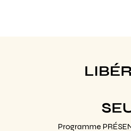
yoga des saiso
LIBÉ
SE
Programme PRÉSENC