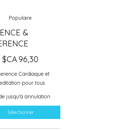
Populaire
ENCE &
ERENCE
$CA
96,30
erence Cardiaque et
editation pour tous
de jusqu'à annulation
Sélectionner