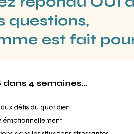
vez répondu OUI 
s questions,
mme est fait pour
ans 4 semaines...
aux défis du quotidien
sée émotionnellement
ons dans les situations stressantes