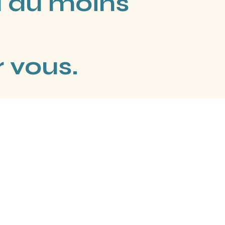
à au moins
 vous.