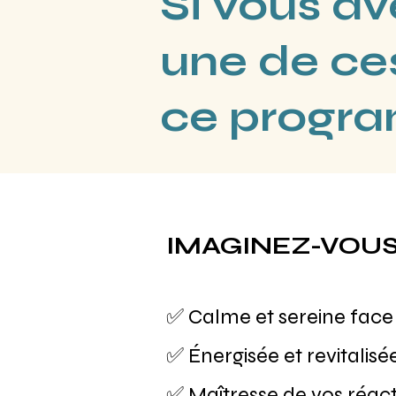
Si vous a
une de ce
ce progra
IMAGINEZ-VOUS d
✅ Calme et sereine face 
✅ Énergisée et revitali
✅ Maîtresse de vos réacti