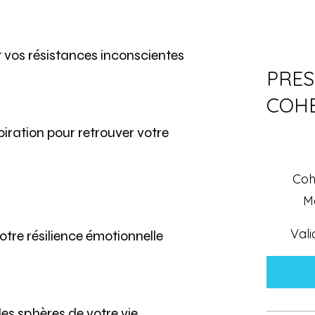
et vos résistances inconscientes
PRES
COH
96,30 $CA
piration pour retrouver votre
Coh
M
Vali
otre résilience émotionnelle
les sphères de votre vie