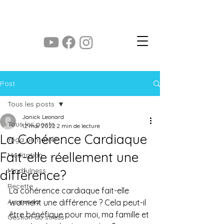
yoga des saisons
Post
Tous les posts
Janick Leonard
Tous les posts
12 mai 2022
2 min de lecture
La Cohérence Cardiaque
Yoga printanier
Fait-elle réellement une
Meditation
Mindfulness
différence?
Recette
La cohérence cardiaque fait-elle 
Ayurveda
vraiment une différence ? Cela peut-il 
être bénéfique pour moi, ma famille et 
Gestion du stress