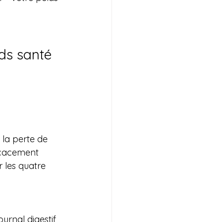
ds santé
 la perte de 
ficacement 
 les quatre 
rnal digestif 