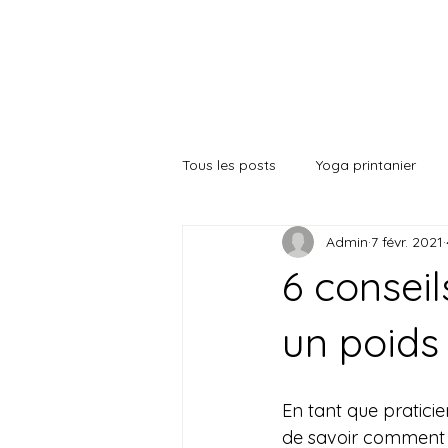
yoga des saiso
Tous les posts
Yoga printanier
Admin
7 févr. 2021
Coherence Cardiaque
Alime
6 consei
un poids
En tant que pratici
de savoir comment m