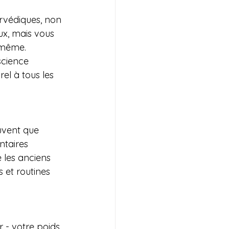
rvédiques, non 
x, mais vous 
-même.
science 
el à tous les 
uvent que 
ntaires 
 les anciens 
 et routines 
 - votre poids 