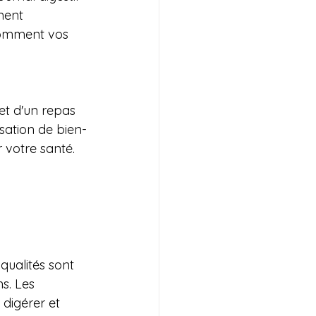
ment 
comment vos 
et d'un repas 
sation de bien-
r votre santé.
qualités sont 
s. Les 
 digérer et 