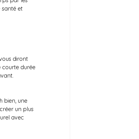
rps par les 
 santé et 
ous diront 
 courte durée 
vant.
h bien, une 
créer un plus 
urel avec 