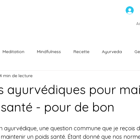
ns
A
Meditation
Mindfulness
Recette
Ayurveda
Ge
4 min de lecture
ntation saine
ls ayurvédiques pour mai
 santé - pour de bon
en ayurvédique, une question commune que je reçois des
aintenir un poids santé. Étant donné que nos normes