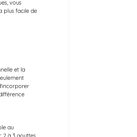
es, vous 
 plus facile de 
nelle et la 
seulement 
d'incorporer 
différence 
le au 
 2 à 3 gouttes 